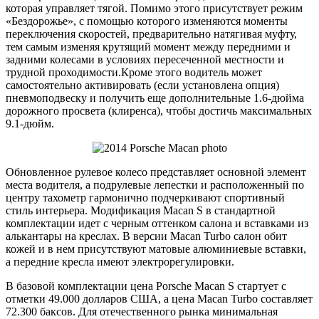
которая управляет тягой. Помимо этого присутствует режим
«Бездорожье», с помощью которого изменяются моменты
переключения скоростей, предварительно натягивая муфту,
тем самым изменяя крутящий момент между передними и
задними колесами в условиях пересеченной местности и
трудной проходимости.Кроме этого водитель может
самостоятельно активировать (если установлена опция)
пневмоподвеску и получить еще дополнительные 1.6-дюйма
дорожного просвета (клиренса), чтобы достичь максимальных
9.1-дюйм.
Обновленное рулевое колесо представляет основной элемент
места водителя, а подрулевые лепестки и расположенный по
центру тахометр гармонично подчеркивают спортивный
стиль интерьера. Модификация Macan S в стандартной
комплектации идет с черным оттенком салона и вставками из
алькантары на креслах. В версии Macan Turbo салон обит
кожей и в нем присутствуют матовые алюминиевые вставки,
а передние кресла имеют электрорегулировки.
В базовой комплектации цена Porsche Macan S стартует с
отметки 49.000 долларов США, а цена Macan Turbo составляет
72.300 баксов. Для отечественного рынка минимальная