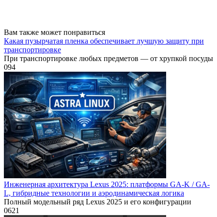
Вам также может понравиться
Какая пузырчатая пленка обеспечивает лучшую защиту при
транспортировке
При транспортировке любых предметов — от хрупкой посуды
0
94
Инженерная архитектура Lexus 2025: платформы GA-K / GA-
L, гибридные технологии и аэродинамическая логика
Полный модельный ряд Lexus 2025 и его конфигурации
0
621