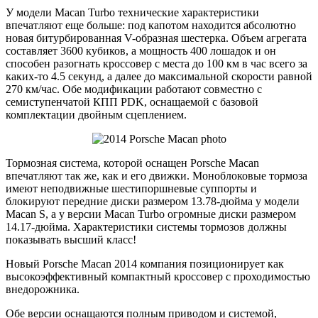
У модели Macan Turbo технические характеристики
впечатляют еще больше: под капотом находится абсолютно
новая битурбированная V-образная шестерка. Объем агрегата
составляет 3600 кубиков, а мощность 400 лошадок и он
способен разогнать кроссовер с места до 100 км в час всего за
каких-то 4.5 секунд, а далее до максимальной скорости равной
270 км/час. Обе модификации работают совместно с
семиступенчатой КПП PDK, оснащаемой с базовой
комплектации двойным сцеплением.
Тормозная система, которой оснащен Porsche Macan
впечатляют так же, как и его движки. Моноблоковые тормоза
имеют неподвижные шестипоршневые суппорты и
блокируют передние диски размером 13.78-дюйма у модели
Macan S, а у версии Macan Turbo огромные диски размером
14.17-дюйма. Характеристики системы тормозов должны
показывать высший класс!
Новый Porsche Macan 2014 компания позиционирует как
высокоэффективный компактный кроссовер с проходимостью
внедорожника.
Обе версии оснащаются полным приводом и системой,