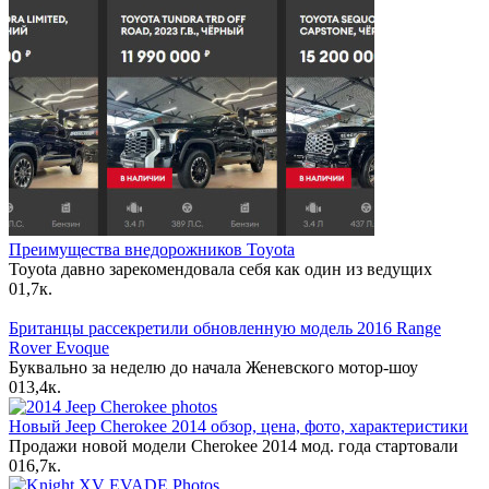
Преимущества внедорожников Toyota
Toyota давно зарекомендовала себя как один из ведущих
0
1,7к.
Британцы рассекретили обновленную модель 2016 Range
Rover Evoque
Буквально за неделю до начала Женевского мотор-шоу
0
13,4к.
Новый Jeep Cherokee 2014 обзор, цена, фото, характеристики
Продажи новой модели Cherokee 2014 мод. года стартовали
0
16,7к.