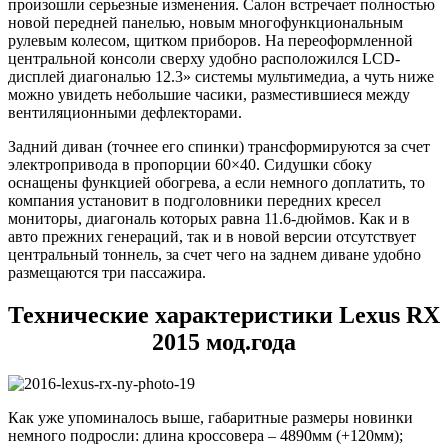
произошли серьезные изменения. Салон встречает полностью
новой передней панелью, новым многофункциональным
рулевым колесом, щитком приборов. На переоформленной
центральной консоли сверху удобно расположился LCD-
дисплей диагональю 12.3» системы мультимедиа, а чуть ниже
можно увидеть небольшие часики, разместившиеся между
вентиляционными дефлекторами.
Задний диван (точнее его спинки) трансформируются за счет
электропривода в пропорции 60×40. Сидушки сбоку
оснащены функцией обогрева, а если немного доплатить, то
компания установит в подголовники передних кресел
мониторы, диагональ которых равна 11.6-дюймов. Как и в
авто прежних генераций, так и в новой версии отсутствует
центральный тоннель, за счет чего на заднем диване удобно
размещаются три пассажира.
Технические характеристики Lexus RX
2015 мод.года
Как уже упоминалось выше, габаритные размеры новинки
немного подросли: длина кроссовера – 4890мм (+120мм);