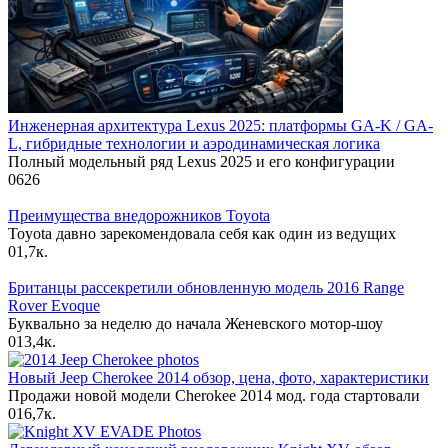
Инженерная архитектура Lexus 2025: платформы GA-K / GA-
L, гибридные технологии и аэродинамическая логика
Полный модельный ряд Lexus 2025 и его конфигурации
0
626
Преимущества внедорожников Toyota
Toyota давно зарекомендовала себя как один из ведущих
0
1,7к.
Британцы рассекретили обновленную модель 2016 Range
Rover Evoque
Буквально за неделю до начала Женевского мотор-шоу
0
13,4к.
Новый Jeep Cherokee 2014 обзор, цена, фото, характеристики
Продажи новой модели Cherokee 2014 мод. года стартовали
0
16,7к.