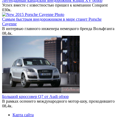
Легендарный канадский внедорожник Knight XV обзор
Успех вместе с известностью пришел к компании Conquest
0
30к.
Самым быстрым внедорожником в мире станет Porsche
Cayenne
В интервью главного инженера немецкого бренда Вольфганга
0
8,4к.
Большой кроссовер Q7 от Audi обзор
В рамках осеннего международного мотор-шоу, проходившего
0
8,4к.
Карта сайта