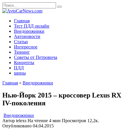
Перейти
Search
к
for:
содержанию
Главная
Тест ПДД онлайн
Внедорожники
Автоновости
Статьи
Интересное
Тюнинг
Советы от Петровича
Концепты
ПДД
шины
Главная
»
Внедорожники
Нью-Йорк 2015 – кроссовер Lexus RX
IV-поколения
Внедорожники
Автор
telexs
На чтение
4 мин
Просмотров
12,2к.
Опубликовано
04.04.2015