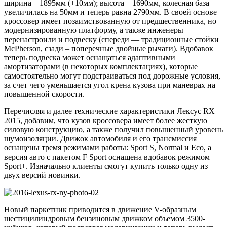
ширина – 1895мм (+10мм); высота – 1690мм, колесная база
увеличилась на 50мм и теперь равна 2790мм. В своей основе
кроссовер имеет позаимствованную от предшественника, но
модернизированную платформу, а также инженеры
перенастроили и подвеску (спереди — традиционные стойки
McPherson, сзади – поперечные двойные рычаги). Вдобавок
теперь подвеска может оснащаться адаптивными
амортизаторами (в некоторых комплектациях), которые
самостоятельно могут подстраиваться под дорожные условия,
за счет чего уменьшается угол крена кузова при маневрах на
повышенной скорости.
Перечисляя и далее технические характеристики Лексус RX
2015, добавим, что кузов кроссовера имеет более жесткую
силовую конструкцию, а также получил повышенный уровень
шумоизоляции. Движок автомобиля и его трансмиссия
оснащены тремя режимами работы: Sport S, Normal и Eco, а
версия авто с пакетом F Sport оснащена вдобавок режимом
Sport+. Изначально клиенты смогут купить только одну из
двух версий новинки.
Новый паркетник приводится в движение V-образным
шестицилиндровым бензиновым движком объемом 3500-