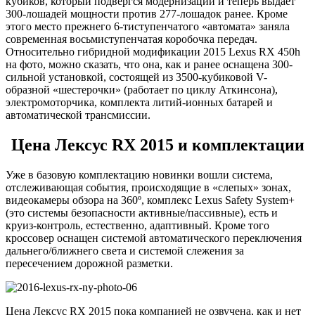
кубиков, который подвергся модернизации и теперь выдает
300-лошадей мощности против 277-лошадок ранее. Кроме
этого место прежнего 6-тиступенчатого «автомата» заняла
современная восьмиступенчатая коробочка передач.
Относительно гибридной модификации 2015 Lexus RX 450h
на фото, можно сказать, что она, как и ранее оснащена 300-
сильной установкой, состоящей из 3500-кубиковой V-
образной «шестерочки» (работает по циклу Аткинсона),
электромоторчика, комплекта литий-ионных батарей и
автоматической трансмиссии.
Цена Лексус RX 2015 и комплектации
Уже в базовую комплектацию новинки вошли система,
отслеживающая события, происходящие в «слепых» зонах,
видеокамеры обзора на 360º, комплекс Lexus Safety System+
(это системы безопасности активные/пассивные), есть и
круиз-контроль, естественно, адаптивный. Кроме того
кроссовер оснащен системой автоматического переключения
дальнего/ближнего света и системой слежения за
пересечением дорожной разметки.
Цена Лексус RX 2015 пока компанией не озвучена, как и нет