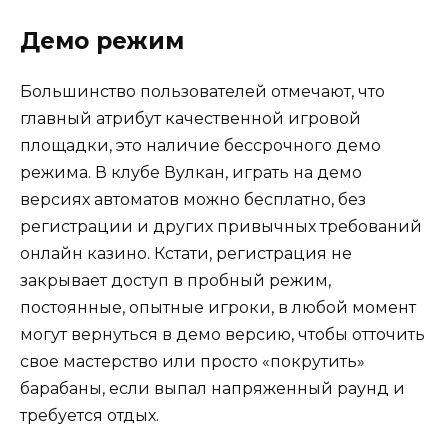
Демо режим
Большинство пользователей отмечают, что
главный атрибут качественной игровой
площадки, это наличие бессрочного демо
режима. В клубе Вулкан, играть на демо
версиях автоматов можно бесплатно, без
регистрации и других привычных требований
онлайн казино. Кстати, регистрация не
закрывает доступ в пробный режим,
постоянные, опытные игроки, в любой момент
могут вернуться в демо версию, чтобы отточить
свое мастерство или просто «покрутить»
барабаны, если выпал напряженный раунд и
требуется отдых.