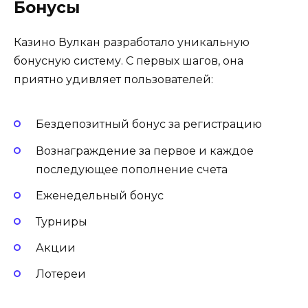
Бонусы
Казино Вулкан разработало уникальную
бонусную систему. С первых шагов, она
приятно удивляет пользователей:
Бездепозитный бонус за регистрацию
Вознаграждение за первое и каждое
последующее пополнение счета
Еженедельный бонус
Турниры
Акции
Лотереи