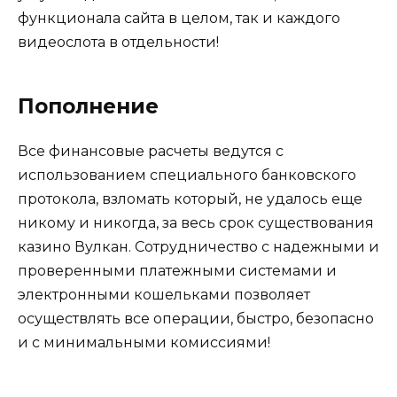
функционала сайта в целом, так и каждого
видеослота в отдельности!
Пополнение
Все финансовые расчеты ведутся с
использованием специального банковского
протокола, взломать который, не удалось еще
никому и никогда, за весь срок существования
казино Вулкан. Сотрудничество с надежными и
проверенными платежными системами и
электронными кошельками позволяет
осуществлять все операции, быстро, безопасно
и с минимальными комиссиями!