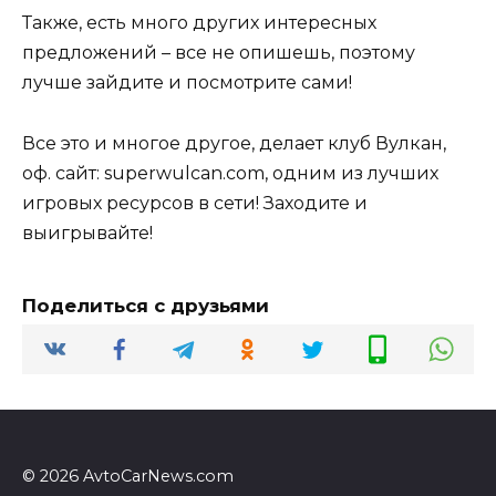
Также, есть много других интересных
предложений – все не опишешь, поэтому
лучше зайдите и посмотрите сами!
Все это и многое другое, делает клуб Вулкан,
оф. сайт: superwulcan.com, одним из лучших
игровых ресурсов в сети! Заходите и
выигрывайте!
Поделиться с друзьями
© 2026 AvtoCarNews.com