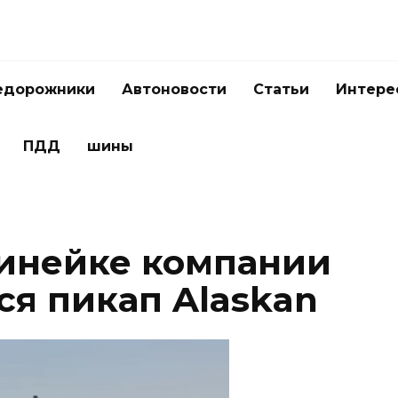
едорожники
Автоновости
Статьи
Интере
ПДД
шины
инейке компании
ся пикап Alaskan