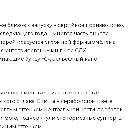
 уже близок к запуску в серийное производство,
 следующего года. Лицевая часть пикапа
оторой красуется огромной формы эмблема
 с интегрированными в нее СДХ
инающие букву «C», рельефный капот.
ние современные стильные колесные
гкого сплава. Спицы в серебристом цвете
желтым оттенком центральной части, вдобавок
см. фото, подчеркнули его тормозные суппорты
синим оттенком.