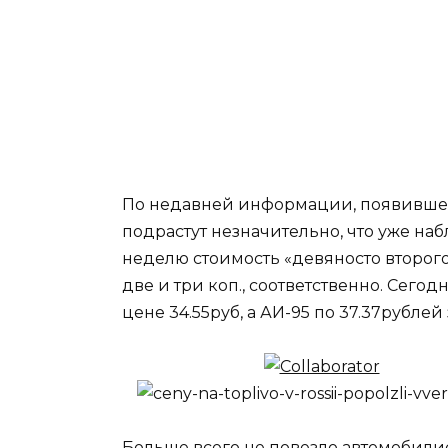
По недавней информации, появившейс
подрастут незначительно, что уже на
неделю стоимость «девяносто второго
две и три коп., соответственно. Сего
цене 34.55руб, а АИ-95 по 37.37рублей
Больше всего не повезло автомобили