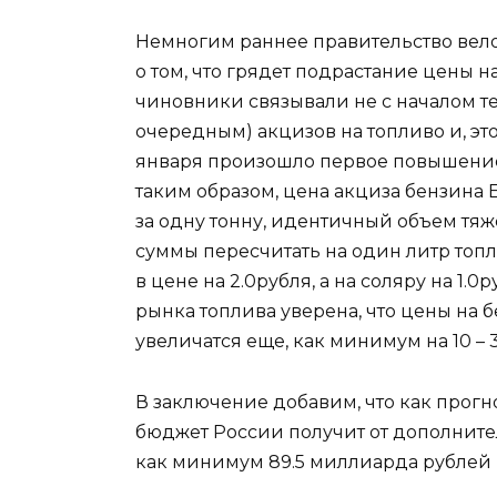
Немногим раннее правительство вел
о том, что грядет подрастание цены на
чиновники связывали не с началом те
очередным) акцизов на топливо и, это
января произошло первое повышение, 
таким образом, цена акциза бензина 
за одну тонну, идентичный объем тяж
суммы пересчитать на один литр топли
в цене на 2.0рубля, а на соляру на 1.
рынка топлива уверена, что цены на 
увеличатся еще, как минимум на 10 – 
В заключение добавим, что как прог
бюджет России получит от дополните
как минимум 89.5 миллиарда рублей в