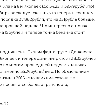
чила на 6 и 7копеек (до 34.25 и 39.49руб/литр)
биржах следует сказать, что теперь в среднем
 порядка 37.882рубля, что на 351рубль больше,
озапрошлой неделе. Что интересно оптовая
на 15рублей и теперь тонна бензина стоит
о поднялась в Южном фед. округе. «Девяносто
6копеек и теперь один литр стоит 38.35рублей.
 то по итогам прошедшей недели «ценовая
 а именно 35.26рубля/литр. По объяснениям
зин в 2016 – это влияние сезона, т.е.
х появляется больше транспорта,