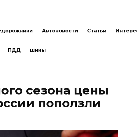
едорожники
Автоновости
Статьи
Интере
ПДД
шины
лого сезона цены
России поползли