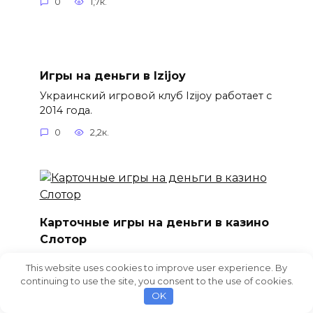
0
1,7к.
Игры на деньги в Izijoy
Украинский игровой клуб Izijoy работает с
2014 года.
0
2,2к.
Карточные игры на деньги в казино
Слотор
Игровой клуб Slotor входит в число
This website uses cookies to improve user experience. By
лидеров среди действующих
continuing to use the site, you consent to the use of cookies.
OK
0
2,1к.