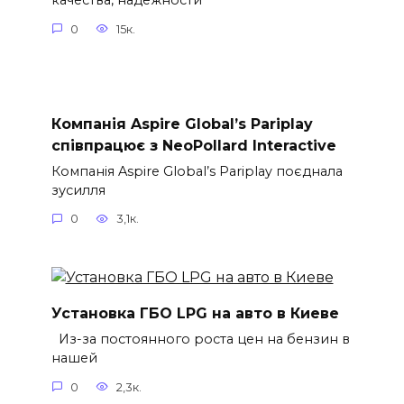
0
15к.
Компанія Aspire Global’s Pariplay
співпрацює з NeoPollard Interactive
Компанія Aspire Global’s Pariplay поєднала
зусилля
0
3,1к.
Установка ГБО LPG на авто в Киеве
Из-за постоянного роста цен на бензин в
нашей
0
2,3к.