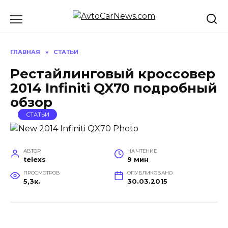
Перейти
к
содержанию
ГЛАВНАЯ
»
СТАТЬИ
Рестайлинговый кроссовер
2014 Infiniti QX70 подробный
обзор
СТАТЬИ
АВТОР
НА ЧТЕНИЕ
telexs
9 мин
ПРОСМОТРОВ
ОПУБЛИКОВАНО
5,3к.
30.03.2015