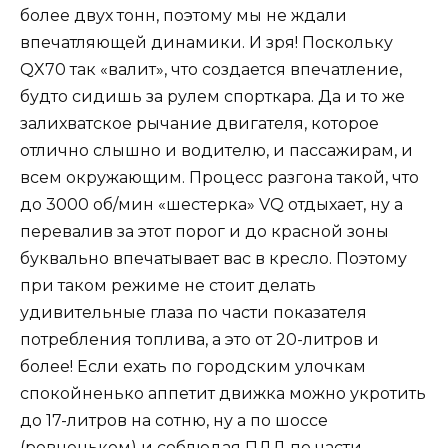
более двух тонн, поэтому мы не ждали
впечатляющей динамики. И зря! Поскольку
QX70 так «валит», что создается впечатление,
будто сидишь за рулем спорткара. Да и то же
залихватское рычание двигателя, которое
отлично слышно и водителю, и пассажирам, и
всем окружающим. Процесс разгона такой, что
до 3000 об/мин «шестерка» VQ отдыхает, ну а
перевалив за этот порог и до красной зоны
буквально впечатывает вас в кресло. Поэтому
при таком режиме не стоит делать
удивительные глаза по части показателя
потребления топлива, а это от 20-литров и
более! Если ехать по городским улочкам
спокойненько аппетит движка можно укротить
до 17-литров на сотню, ну а по шоссе
(ровненьком) и соблюдая ПДД по части