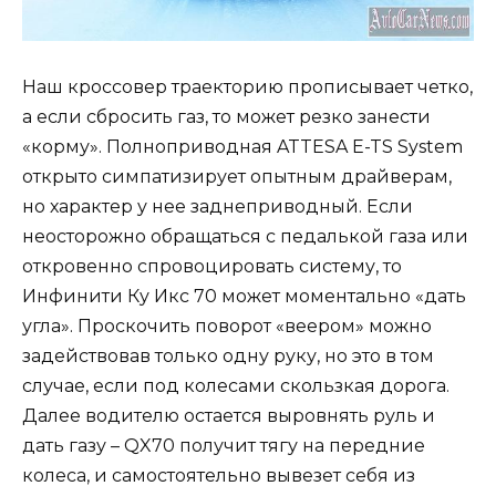
Наш кроссовер траекторию прописывает четко,
а если сбросить газ, то может резко занести
«корму». Полноприводная ATTESA E-TS System
открыто симпатизирует опытным драйверам,
но характер у нее заднеприводный. Если
неосторожно обращаться с педалькой газа или
откровенно спровоцировать систему, то
Инфинити Ку Икс 70 может моментально «дать
угла». Проскочить поворот «веером» можно
задействовав только одну руку, но это в том
случае, если под колесами скользкая дорога.
Далее водителю остается выровнять руль и
дать газу – QX70 получит тягу на передние
колеса, и самостоятельно вывезет себя из