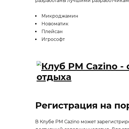
разработаны лучшими разработчиками
Микроджамин
Новоматик
Плейсан
Игрософт
Регистрация на по
В Клубе PM Cazino может зарегистри