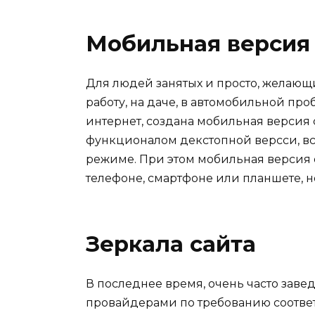
Мобильная версия
Для людей занятых и просто, желающи
работу, на даче, в автомобильной проб
интернет, создана мобильная версия
функционалом декстопной версси, вс
режиме. При этом мобильная версия
телефоне, смартфоне или планшете, 
Зеркала сайта
В последнее время, очень часто заве
провайдерами по требованию соответ