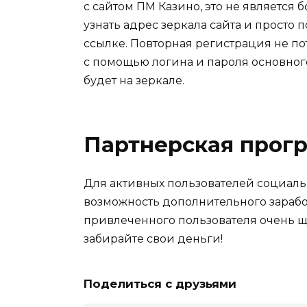
с сайтом ПМ Казино, это не является
узнать адрес зеркала сайта и просто
ссылке. Повторная регистрация не по
с помощью логина и пароля основного
будет на зеркале.
Партнерская прог
Для активных пользователей социаль
возможность дополнительного заработ
привлеченного пользователя очень ще
забирайте свои деньги!
Поделиться с друзьями