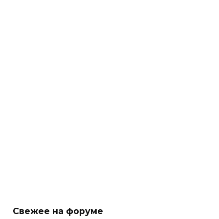
Свежее на форуме