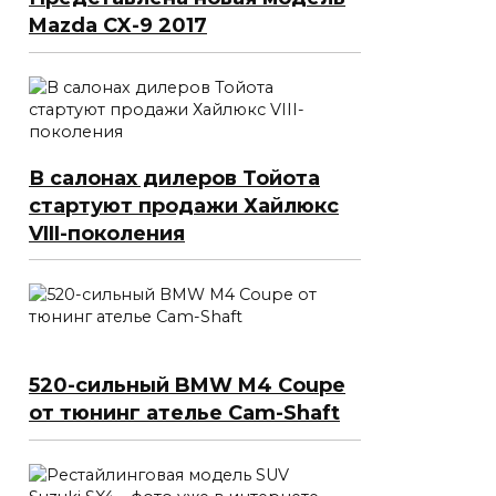
Mazda CX-9 2017
В салонах дилеров Тойота
стартуют продажи Хайлюкс
VIII-поколения
520-сильный BMW M4 Coupe
от тюнинг ателье Cam-Shaft