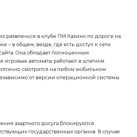
х развлечься в клубе ПМ Казино по дороге на
ке – в общем, везде, где есть доступ к сети
 сайта. Она обладает полноценным
е игровые автоматы работают в штатном
 отлично смотрится на любом мобильном
независимо от версии операционной системы.
дения азартного досуга блокируются
ствующих государственных органов. В случае