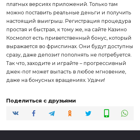
платных версиях приложений. Только там
можно поставить реальные деньги и получить
настоящий выигрыш. Регистрация процедура
простая и быстрая, к тому же, на сайте Казино
Космолот есть приветственный бонус, который
выражается во фриспинах. Они будут доступны
сразу, даже депозит пополнять не потребуется.
Так что, заходите и играйте – прогрессивный
джек-пот может выпасть в любое мгновение,
даже на бонусных вращениях. Удачи!
Поделиться с друзьями