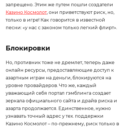
запрещено. Этим же путем пошли создатели
Казино Космолот
, они приветствуют риск, но,
только в игре! Как говорится в известной
песни: «у нас с законом только легкий флирт».
Блокировки
Но, противник тоже не дремлет, теперь даже
онлайн ресурсы, предоставляющие доступ к
азартным играм на деньги, блокируются на
уровне провайдеров. Что же, каждый
уважающий себя портал гэмблинга создает
зеркала официального сайта и драйв риска и
азарта продолжается. Единственное, нужно
узнавать точный адрес у тех. поддержки
Казино Космолот – по-прежнему, риск только в