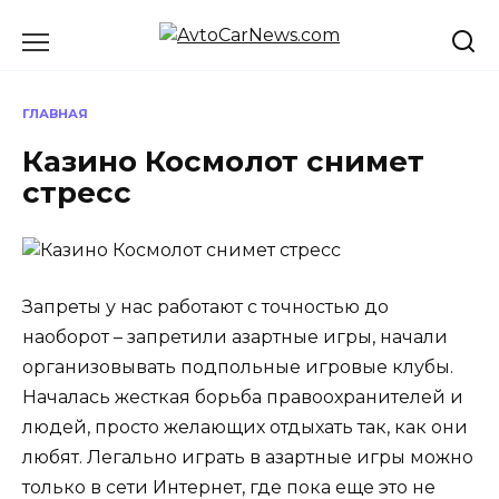
Перейти
к
содержанию
ГЛАВНАЯ
Казино Космолот снимет
стресс
Запреты у нас работают с точностью до
наоборот – запретили азартные игры, начали
организовывать подпольные игровые клубы.
Началась жесткая борьба правоохранителей и
людей, просто желающих отдыхать так, как они
любят. Легально играть в азартные игры можно
только в сети Интернет, где пока еще это не