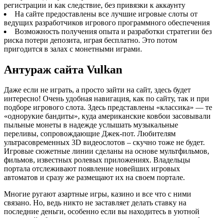
регистрации и как следствие, без привязки к аккаунту
На сайте предоставлены все лучшие игровые слоты от
ведущих разработчиков игрового программного обеспечения
Возможность получения опыта и разработки стратегии без
риска потери депозита, играя бесплатно. Это потом
пригодится в залах с монетными играми.
Антураж сайта Vulkan
Даже если не играть, а просто зайти на сайт, здесь будет
интересно! Очень удобная навигация, как по сайту, так и при
подборе игрового слота. Здесь представлены «классика» — те
«однорукие бандиты», куда американские ковбои засовывали
пыльные монеты в надежде услышать музыкальные
переливы, сопровождающие Джек-пот. Любителям
ультрасовременных 3D видеослотов – скучно тоже не будет.
Игровые сюжетные линии сделаны на основе мультфильмов,
фильмов, известных ролевых приложениях. Владельцы
портала отслеживают появление новейших игровых
автоматов и сразу же размещают их на своем портале.
Многие ругают азартные игры, казино и все что с ними
связано. Но, ведь никто не заставляет делать ставку на
последние деньги, особенно если вы находитесь в уютной