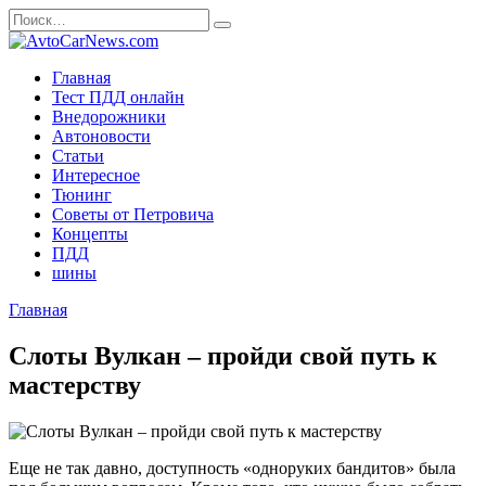
Перейти
Search
к
for:
содержанию
Главная
Тест ПДД онлайн
Внедорожники
Автоновости
Статьи
Интересное
Тюнинг
Советы от Петровича
Концепты
ПДД
шины
Главная
Слоты Вулкан – пройди свой путь к
мастерству
Еще не так давно, доступность «одноруких бандитов» была