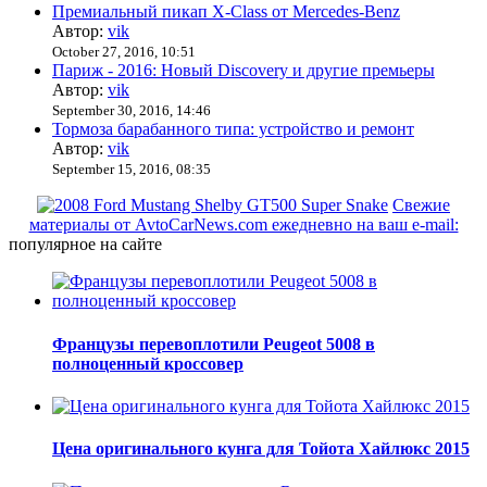
Премиальный пикап X-Class от Mercedes-Benz
Автор:
vik
October 27, 2016, 10:51
Париж - 2016: Новый Discovery и другие премьеры
Автор:
vik
September 30, 2016, 14:46
Тормоза барабанного типа: устройство и ремонт
Автор:
vik
September 15, 2016, 08:35
Свежие
материалы от AvtoCarNews.com ежедневно на ваш e-mail:
популярное на сайте
Французы перевоплотили Peugeot 5008 в
полноценный кроссовер
Цена оригинального кунга для Тойота Хайлюкс 2015