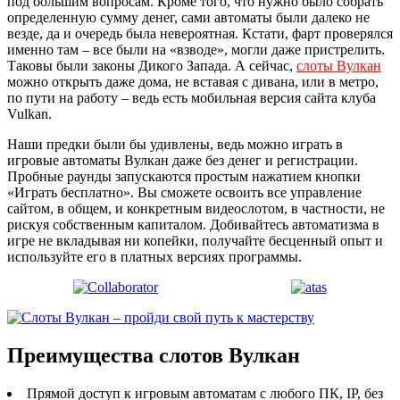
под большим вопросам. Кроме того, что нужно было собрать
определенную сумму денег, сами автоматы были далеко не
везде, да и очередь была невероятная. Кстати, фарт проверялся
именно там – все были на «взводе», могли даже пристрелить.
Таковы были законы Дикого Запада. А сейчас,
слоты Вулкан
можно открыть даже дома, не вставая с дивана, или в метро,
по пути на работу – ведь есть мобильная версия сайта клуба
Vulkan.
Наши предки были бы удивлены, ведь можно играть в
игровые автоматы Вулкан даже без денег и регистрации.
Пробные раунды запускаются простым нажатием кнопки
«Играть бесплатно». Вы сможете освоить все управление
сайтом, в общем, и конкретным видеослотом, в частности, не
рискуя собственным капиталом. Добивайтесь автоматизма в
игре не вкладывая ни копейки, получайте бесценный опыт и
используйте его в платных версиях программы.
Преимущества слотов Вулкан
Прямой доступ к игровым автоматам с любого ПК, IP, без