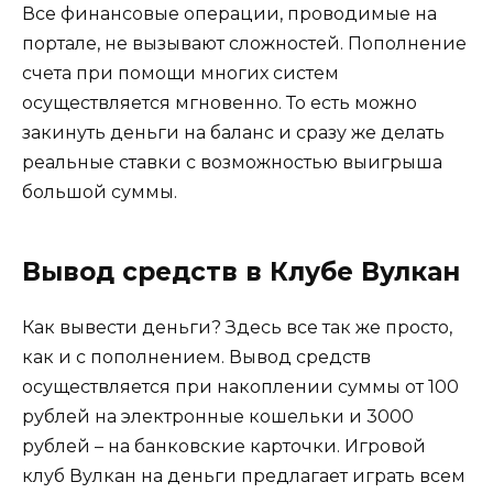
Все финансовые операции, проводимые на
портале, не вызывают сложностей. Пополнение
счета при помощи многих систем
осуществляется мгновенно. То есть можно
закинуть деньги на баланс и сразу же делать
реальные ставки с возможностью выигрыша
большой суммы.
Вывод средств в Клубе Вулкан
Как вывести деньги? Здесь все так же просто,
как и с пополнением. Вывод средств
осуществляется при накоплении суммы от 100
рублей на электронные кошельки и 3000
рублей – на банковские карточки. Игровой
клуб Вулкан на деньги предлагает играть всем