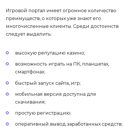
Игровой портал имеет огромное количество
преимуществ, о которых уже знают его
многочисленные клиенты. Среди достоинств
следует выделить:
высокую репутацию казино;
возможность играть на ПК, планшетах,
смартфонах;
быстрый запуск сайта, игр;
мобильная версия доступна для
скачивания;
простую регистрацию;
оперативный вывод заработанных средств;