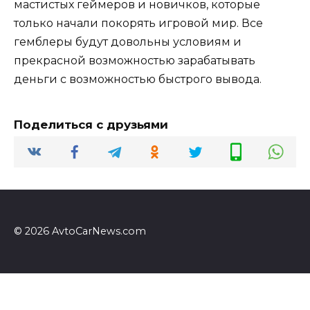
мастистых геймеров и новичков, которые
только начали покорять игровой мир. Все
гемблеры будут довольны условиям и
прекрасной возможностью зарабатывать
деньги с возможностью быстрого вывода.
Поделиться с друзьями
© 2026 AvtoCarNews.com