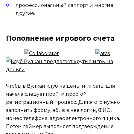
профессиональный саппорт и многие
другие.
Пополнение игрового счета
Чтобы в Вулкан клуб на деньги играть, для
начала следует пройти простой
регистрационный процесс. Для этого нужно
заполнить форму, вбив в нее логин, ФИО,
номер телефона, адрес электронного ящика.
Потом геймер выполняет подтверждение