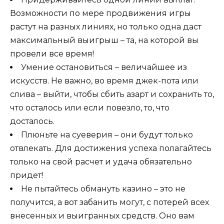
Возможности по мере продвижения игры
растут на разных линиях, но только одна даст
максимальный выигрыш – та, на которой вы
провели все время!
Умение остановиться – величайшее из
искусств. Не важно, во время джек-пота или
слива – выйти, чтобы сбить азарт и сохранить то,
что осталось или если повезло, то, что
досталось.
Плюньте на суеверия – они будут только
отвлекать. Для достижения успеха полагайтесь
только на свой расчет и удача обязательно
придет!
Не пытайтесь обмануть казино – это не
получится, а вот забанить могут, с потерей всех
внесенных и выигранных средств. Оно вам