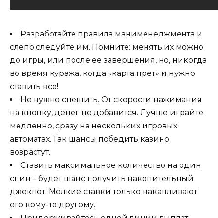
Разработайте правила манименеджмента и
слепо следуйте им. Помните: менять их можно
до игры, или после ее завершения, но, никогда
во время куража, когда «карта прет» и нужно
ставить все!
Не нужно спешить. От скорости нажимания
на кнопку, денег не добавится. Лучше играйте
медленно, сразу на нескольких игровых
автоматах. Так шансы победить казино
возрастут.
Ставить максимальное количество на один
спин – будет шанс получить накопительный
джекпот. Мелкие ставки только накапливают
его кому-то другому.
Придерживайтесь одной линии выплат.