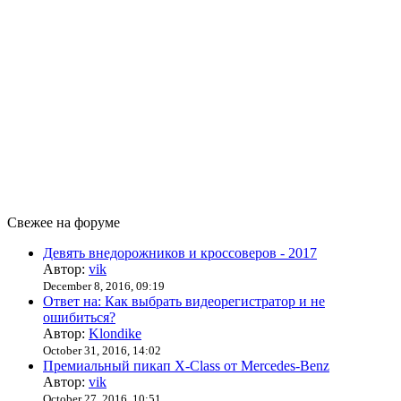
Свежее на форуме
Девять внедорожников и кроссоверов - 2017
Автор:
vik
December 8, 2016, 09:19
Ответ на: Как выбрать видеорегистратор и не
ошибиться?
Автор:
Klondike
October 31, 2016, 14:02
Премиальный пикап X-Class от Mercedes-Benz
Автор:
vik
October 27, 2016, 10:51