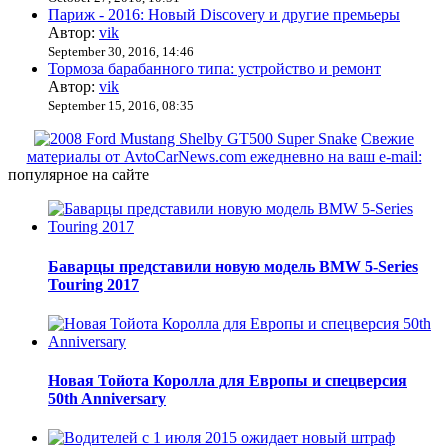
Париж - 2016: Новый Discovery и другие премьеры
Автор:
vik
September 30, 2016, 14:46
Тормоза барабанного типа: устройство и ремонт
Автор:
vik
September 15, 2016, 08:35
Свежие
материалы от AvtoCarNews.com ежедневно на ваш e-mail:
популярное на сайте
Баварцы представили новую модель BMW 5-Series
Touring 2017
Новая Тойота Королла для Европы и спецверсия
50th Anniversary