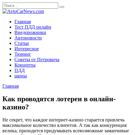
Перейти
Search
к
for:
содержанию
Главная
Тест ПДД онлайн
Внедорожники
Автоновости
Статьи
Интересное
Тюнинг
Советы от Петровича
Концепты
ПДД
шины
Главная
Как проводятся лотереи в онлайн-
казино?
Не секрет, что каждое интернет-казино старается привлечь
максимальное количество клиентов. А так как конкуренция
велика, приходится придумывать всевозможные заманчивые