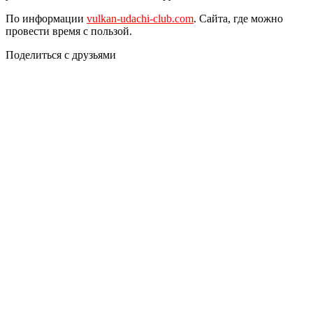
По информации
vulkan-udachi-club.com
. Сайта, где можно
провести время с пользой.
Поделиться с друзьями