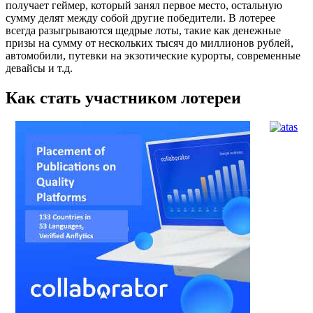
получает геймер, который занял первое место, остальную
сумму делят между собой другие победители. В лотерее
всегда разыгрываются щедрые лоты, такие как денежные
призы на сумму от нескольких тысяч до миллионов рублей,
автомобили, путевки на экзотические курорты, современные
девайсы и т.д.
Как стать участником лотереи