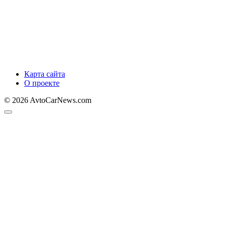
Карта сайта
О проекте
© 2026 AvtoCarNews.com